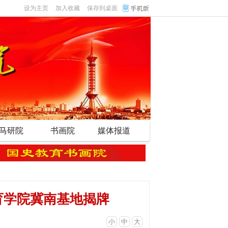
设为主页
加入收藏
保存到桌面
马研院
书画院
媒体报道
教育学院冀南基地揭牌
小
中
大